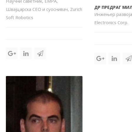
Научни саветник, EMPA,
ДР ПРЕДРАГ МИ
Швајцарска CEO и суоснивач, Zurich
Инжењер развоја
Soft Robotics
Electronics Corp.