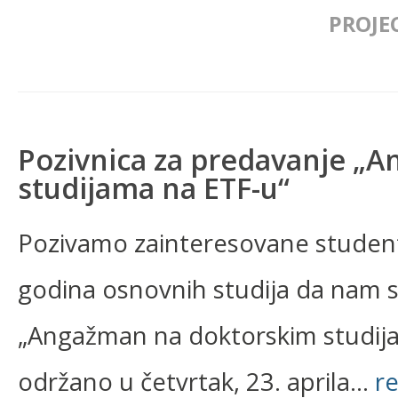
PROJE
Pozivnica za predavanje „
studijama na ETF-u“
Pozivamo zainteresovane studente
godina osnovnih studija da nam 
„Angažman na doktorskim studijam
održano u četvrtak, 23. aprila...
r