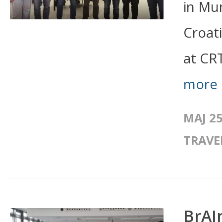
in Mu
Croati
at CRT
more
МАЈ 25
TRAVE
BrAI