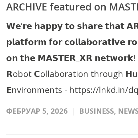
ARCHIVE featured on MAST
𝗪𝗲’𝗿𝗲 𝗵𝗮𝗽𝗽𝘆 𝘁𝗼 𝘀𝗵𝗮𝗿𝗲 𝘁𝗵𝗮𝘁 𝗔𝗥
𝗽𝗹𝗮𝘁𝗳𝗼𝗿𝗺 𝗳𝗼𝗿 𝗰𝗼𝗹𝗹𝗮𝗯𝗼𝗿𝗮𝘁𝗶𝘃𝗲 𝗿
𝗼𝗻 𝘁𝗵𝗲 𝗠𝗔𝗦𝗧𝗘𝗥_𝗫𝗥 𝗻𝗲𝘁𝘄𝗼𝗿𝗸!
𝗥obot 𝗖ollaboration through 𝗛
𝗘nvironments - https://lnkd.in/d
ФЕБРУАР 5, 2026
BUSINESS
,
NEW