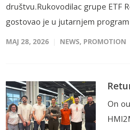
društvu.Rukovodilac grupe ETF Ro
gostovao je u jutarnjem program
МАЈ 28, 2026
NEWS
,
PROMOTION
Retu
On ou
HMI2M