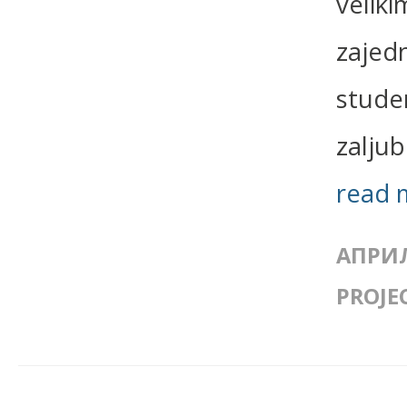
velik
zajedn
studen
zaljub
read 
АПРИЛ
PROJE