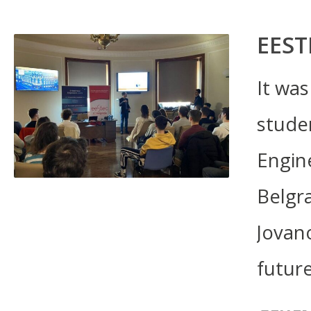
EEST
It was
stude
Engin
Belgr
Jovano
future