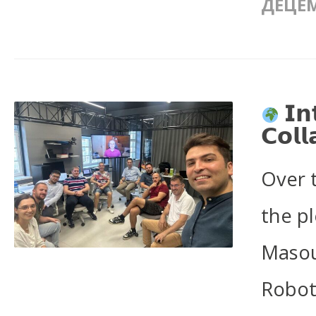
ДЕЦЕМ
𝗜𝗻
𝗖𝗼𝗹𝗹
Over 
the p
Masou
Robot