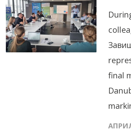
During
colle
Завиш
repre
final 
Danub
marki
АПРИЛ