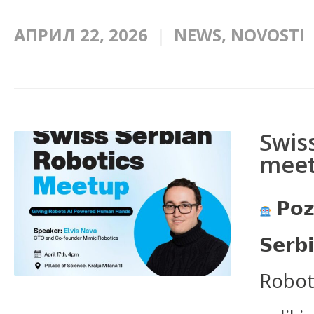
АПРИЛ 22, 2026
NEWS
,
NOVOSTI
Swis
mee
𝗣𝗼𝘇
𝗦𝗲𝗿𝗯
Robot